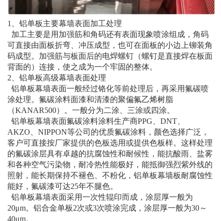
1、铝单板主要幕墙表面加工处理
加工主要是用加强筋和角码还有表面现象喷涂组成，角码
可直接由面板折弯、冲压成型，也可在面板的小边上铆装角
码成型。加强筋与板面后的电焊螺钉（螺钉是直接焊在板面
背面的）连接，使之成为一个牢固的整体。
2、铝单板高级幕墙表面处理
铝单板幕墙表面一般经过铬化等前处理后，再采用氟碳喷
涂处理。氟碳涂料面漆和清漆的聚偏氟乙烯树脂
（KANAR500）。一般分为二涂、三涂或四涂。
铝单板幕墙表面氟碳涂料涂料生产商PPG、DNT、
AKZO、NIPPON等公司的优质氟碳涂料，颜色选择广泛，
客户可直接按厂家提供的色板选用或提供色板样。这样处理
的氟碳涂层具有卓越的抗腐蚀性和耐候性，能抗酸雨、盐雾
和各种空气污染物，耐冷热性能极好，能抵御强烈紫外线的
照射，能长期保持不褪色、不粉化，铝单板幕墙板耐腐蚀性
能好，氟碳漆可达25年不腿色。
铝单板幕墙表面采用一次性辊印而成，涂层厚一般为
20μm。铝合金单板2次或3次喷涂完成，涂层厚一般为30～
40μm。