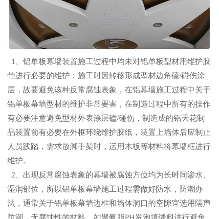
1、铝单板幕墙装置施工过程中均未对铝单板型材用维护胶
带进行必要的维护；施工时因转移形成型材边角磕/碰伤涂
1
2
3
层，故要避免该种反常腐蚀表象，在铝幕墙施工过程中关于
铝单板幕墙型材的维护非常要害，在制造过程中所有的操作
有必要注意避免型材外表涂层磕/碰伤，制造成的铝天花制
品装置前有必要在外框环绕维护胶纸，装置上墙体后应制止
人员践踏，需求放脚手架时，运用木板等材料将幕墙框进行
维护。
2、出现反常腐蚀表象的幕墙被腐蚀方位均为长时间渗水、
湿润部位，所以铝单板幕墙施工过程需做好防水，防潮办
法，通常关于铝单板幕墙边框和墙体洞口的空隙宜选用隔声
防潮，无腐蚀性的材料，如聚氨脂PH发泡填缝料进行避免