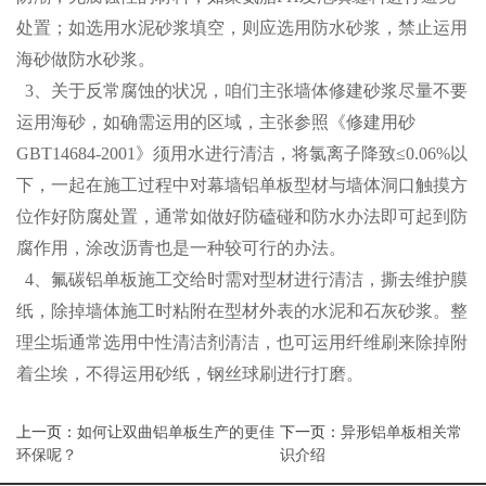
处置；如选用水泥砂浆填空，则应选用防水砂浆，禁止运用
海砂做防水砂浆。
3、关于反常腐蚀的状况，咱们主张墙体修建砂浆尽量不要
运用海砂，如确需运用的区域，主张参照《修建用砂
GBT14684-2001》须用水进行清洁，将氯离子降致≤0.06%以
下，一起在施工过程中对幕墙铝单板型材与墙体洞口触摸方
位作好防腐处置，通常如做好防磕碰和防水办法即可起到防
腐作用，涂改沥青也是一种较可行的办法。
4、氟碳铝单板施工交给时需对型材进行清洁，撕去维护膜
纸，除掉墙体施工时粘附在型材外表的水泥和石灰砂浆。整
理尘垢通常选用中性清洁剂清洁，也可运用纤维刷来除掉附
着尘埃，不得运用砂纸，钢丝球刷进行打磨。
上一页：
如何让双曲铝单板生产的更佳
下一页：
异形铝单板相关常
环保呢？
识介绍